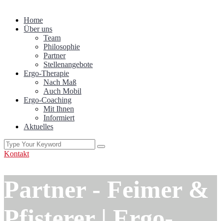
Home
Über uns
Team
Philosophie
Partner
Stellenangebote
Ergo-Therapie
Nach Maß
Auch Mobil
Ergo-Coaching
Mit Ihnen
Informiert
Aktuelles
Kontakt
Partner - Feimer &
Pfisterer | Ergo-